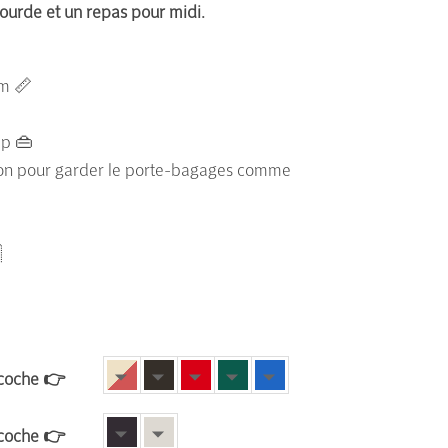
gourde et un repas pour midi
.
cm 📏
ip 👜
ation pour garder le porte-bagages comme

acoche 👉
acoche 👉