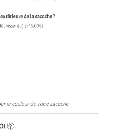
'extérieure de la sacoche ?
fléchissante)
(
+
15,00
€
)
ner la couleur de votre sacoche
OI 📦