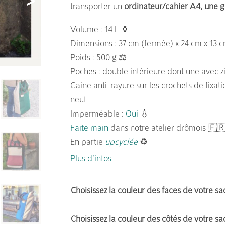
transporter un
ordinateur/cahier A4, une 
Volume : 14 L ⚱️
Dimensions : 37 cm (fermée) x 24 cm x 13 
Poids : 500 g ⚖️
Poches : double intérieure dont une avec z
Gaine anti-rayure sur les crochets de fix
neuf
Imperméable :
Oui
💧
Faite main
dans notre atelier drômois 🇫
En partie
upcyclée
♻️
Plus d’infos
Choisissez la couleur des faces de votre s
Choisissez la couleur des côtés de votre s