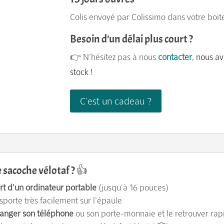
convertible
en
Colis envoyé par Colissimo dans votre boite
sac
Besoin d’un délai plus court ?
à
👉
N’hésitez pas à nous
contacter
,
nous av
main
stock !
C'est un cadeau ?
 sacoche vélotaf ? 👍
rt d'un ordinateur portable
(jusqu'à 16 pouces)
sporte très facilement sur l'épaule
anger son téléphone
ou son porte-monnaie et le retrouver ra