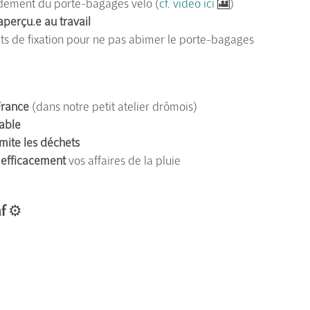
idement du porte-bagages vélo (
cf. vidéo ici
🎦)
aperçu.e au travail
ets de fixation pour ne pas abimer le porte-bagages
France
(dans notre petit atelier drômois)
able
imite les déchets
 efficacement
vos affaires de la pluie
f ⚙️