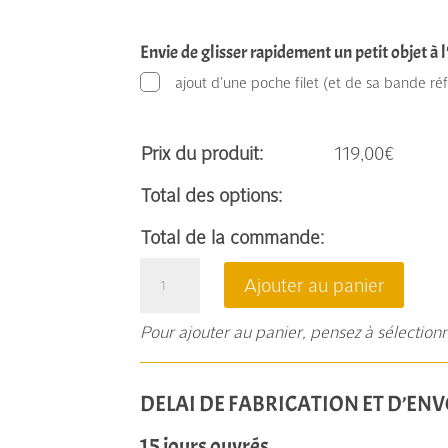
Envie de glisser rapidement un petit objet à l
ajout d'une poche filet (et de sa bande ré
Prix du produit:
119,00
€
Total des options:
Total de la commande:
quantité
Ajouter au panier
de
Suzanne,
Pour ajouter au panier, pensez à sélection
une
sacoche
DELAI DE FABRICATION ET D’ENV
vélotaf
15 jours ouvrés