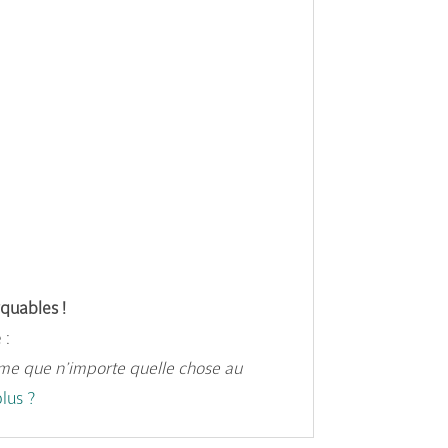
quables !
 :
emme que n’importe quelle chose au
plus ?