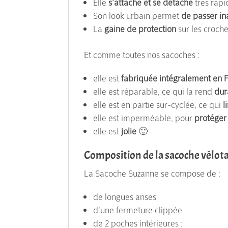
Elle
s'attache et se détache
très rap
Son look urbain permet
de passer in
La
gaine de protection
sur les croch
Et comme toutes nos sacoches :
elle est
fabriquée intégralement en 
elle est réparable, ce qui la rend
dur
elle est en partie sur-cyclée, ce qui
l
elle est imperméable, pour
protéger
elle est
jolie
🙂
Composition de la sacoche vélota
La Sacoche Suzanne se compose de :
de longues anses
d'une fermeture clippée
de 2 poches intérieures :