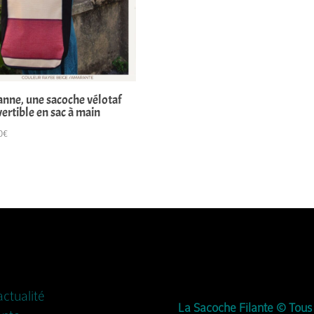
nne, une sacoche vélotaf
ertible en sac à main
0
€
actualité
La Sacoche Filante © Tous 