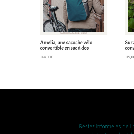
Amelia, une sacoche vélo
Suza
convertible en sac à dos
conv
144,00
€
119,0
Restez informé·es de l'