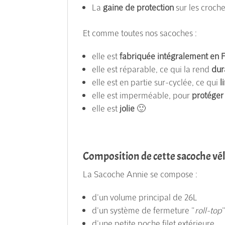
La
gaine de protection
sur les croch
Et comme toutes nos sacoches :
elle est
fabriquée intégralement en 
elle est réparable, ce qui la rend
dur
elle est en partie sur-cyclée, ce qui
l
elle est imperméable, pour
protéger
elle est
jolie
🙂
Composition de cette sacoche vé
La Sacoche Annie se compose :
d'un volume principal de 26L
d'un système de fermeture "
roll-top
d'une petite poche filet extérieure