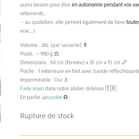
aurez besoin pour être
en autonomie pendant vos va
vêtements…
– au quotidien, elle permet également de faire
toutes
vrac…)
Volume : 26L (par sacoche) ⚱️
Poids : ~ 980 g ⚖️
Dimensions : 50 cm (fermée) x 35 cm x 15 cm 📏
Poche : 1 extérieure en filet avec bande réfléchissant
Imperméable :
Oui
💧
Faite main
dans notre atelier drômois 🇫🇷
En partie
upcyclée
♻️
Rupture de stock