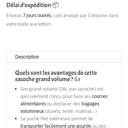
Délai d’expédition 📦
une
Environ
7 jours ouvrés
, colis envoyé par Colissimo dans
sacoche
votre boite aux lettres
grand
volume
utile
au
Description
quotidien
et
Quels sont les avantages de cette
en
sacoche grand volume ? 👍
vacances
Son grand volume (26L par sacoche) est
-
spécialement conçu pour faire ses
courses
la
alimentaires
ou déplacer des
bagages
paire
volumineux
(duvets, tente, matelas...)
-
Sa poche filet extérieure permet de
transporter facilement une gourde
ou des
écrue/anthracite