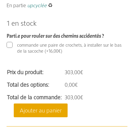
En partie
upcyclée
♻️
1 en stock
Parti.e pour rouler sur des chemins accidentés ?
commande une paire de crochets, à installer sur le bas
de la sacoche
(
+
16,00
€
)
Prix du produit:
303,00
€
Total des options:
0,00
€
Total de la commande:
303,00
€
Ajouter au panier
quantité
de
Annie,