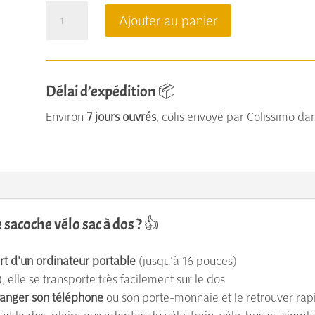
quantité
Ajouter au panier
de
Amélia,
une
Délai d’expédition 📦
sacoche
vélo
Environ
7 jours ouvrés
, colis envoyé par Colissimo dan
convertible
en
sac
à
dos
 sacoche vélo sac à dos ? 👍
/
rt d'un ordinateur portable
(jusqu'à 16 pouces)
anthracite
 elle se transporte très facilement sur le dos
-
anger son téléphone
ou son porte-monnaie et le retrouver ra
Rouge