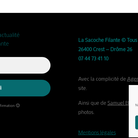
actualité
La Sacoche Filante © Tous 
ante
26400 Crest – Drôme 26
07 44 73 41 10
Avec la complicité de
Agen
site.
Ainsi que de
Samuel Bonne
N
nfirmation 🙂
photos.
Mentions légales