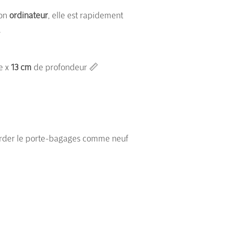
son
ordinateur
, elle est rapidement
.
e x
13 cm
de profondeur 📏
 garder le porte-bagages comme neuf