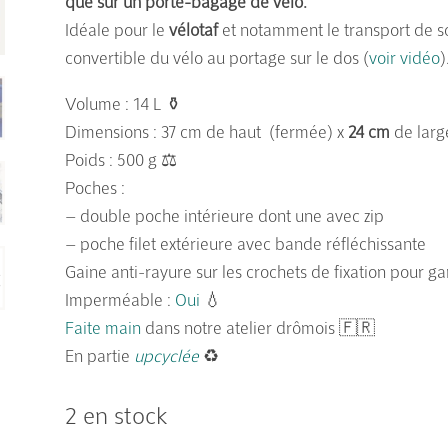
que sur un porte-bagage de vélo.
Idéale pour le
vélotaf
et notamment le transport de 
convertible du vélo au portage sur le dos (
voir vidéo
)
Volume : 14 L ⚱️
Dimensions : 37 cm de haut (fermée) x
24 cm
de larg
Poids : 500 g ⚖️
Poches :
– double poche intérieure dont une avec zip
– poche filet extérieure avec bande réfléchissante
Gaine anti-rayure sur les crochets de fixation pour
Imperméable :
Oui
💧
Faite main
dans notre atelier drômois 🇫🇷
En partie
upcyclée
♻️
2 en stock