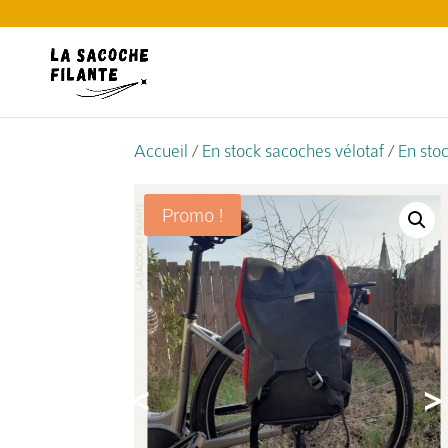
Accueil
/
En stock sacoches vélotaf
/
En sto
Promo !