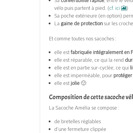
Sa
convertibilité rapide
, entre le vé
vélo puis partent à pied. (
cf. ici 🎦
)
Sa poche extérieure (en option) per
La
gaine de protection
sur les croch
Et comme toutes nos sacoches :
elle est
fabriquée intégralement en 
elle est réparable, ce qui la rend
dur
elle est en partie sur-cyclée, ce qui
l
elle est imperméable, pour
protéger
elle est
jolie
🙂
Composition de cette sacoche vél
La Sacoche Amélia se compose :
de bretelles réglables
d'une fermeture clippée