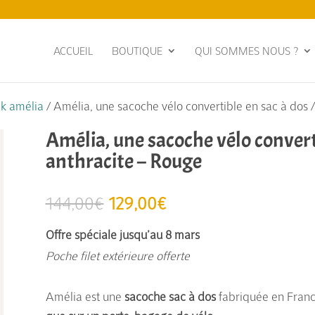
ACCUEIL
BOUTIQUE
QUI SOMMES NOUS ?
ck amélia
/ Amélia, une sacoche vélo convertible en sac à dos 
Amélia, une sacoche vélo converti
anthracite – Rouge
Le
Le
144,00
€
129,00
€
prix
prix
Offre spéciale jusqu’au 8 mars
initial
actuel
Poche filet extérieure offerte
était :
est :
144,00€.
129,00€.
Amélia est une
sacoche sac à dos
fabriquée en Franc