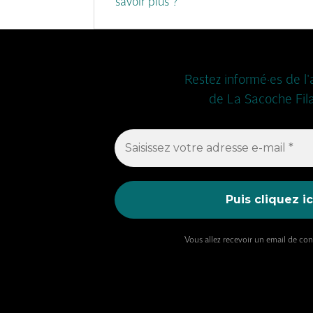
savoir plus ?
Restez informé·es de l'
de La Sacoche Fil
Vous allez recevoir un email de co