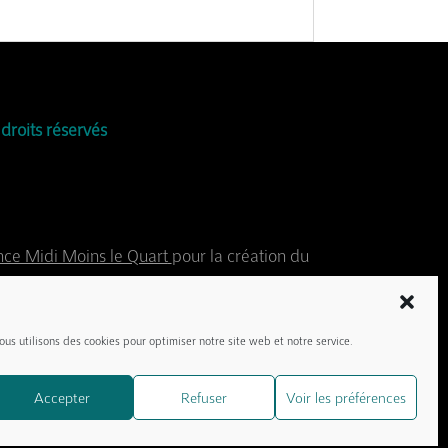
droits réservés
ce Midi Moins le Quart
pour la création du
foi
et
Myriam Voreppe
pour certaines
ous utilisons des cookies pour optimiser notre site web et notre service.
Accepter
Refuser
Voir les préférences