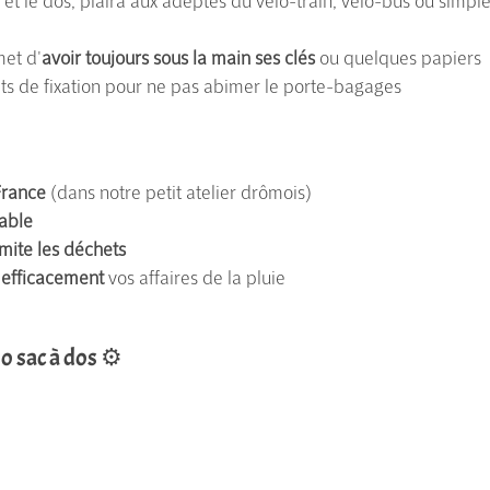
lo et le dos, plaira aux adeptes du vélo-train, vélo-bus ou simp
met d'
avoir toujours sous la main ses clés
ou quelques papiers
ets de fixation pour ne pas abimer le porte-bagages
France
(dans notre petit atelier drômois)
able
imite les déchets
 efficacement
vos affaires de la pluie
o sac à dos ⚙️