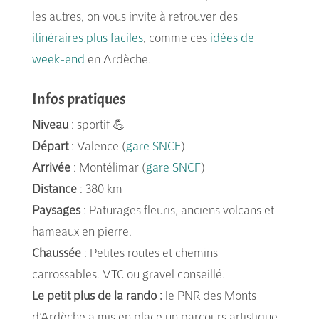
les autres, on vous invite à retrouver des
itinéraires plus faciles
, comme ces
idées de
week-end
en Ardèche.
Infos pratiques
Niveau
: sportif 💪
Départ
: Valence (
gare SNCF
)
Arrivée
: Montélimar (
gare SNCF
)
Distance
: 380 km
Paysages
: Paturages fleuris, anciens volcans et
hameaux en pierre.
Chaussée
: Petites routes et chemins
carrossables. VTC ou gravel conseillé.
Le petit plus de la rando :
le PNR des Monts
d’Ardèche a mis en place un parcours artistique