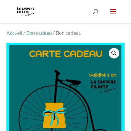
Accueil
/
Bon cadeau
/ Bon cadeau