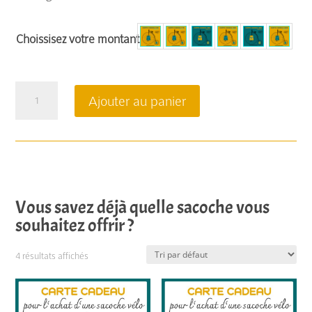
Choissisez votre montant
quantité
Ajouter au panier
de
Bon
cadeau
Vous savez déjà quelle sacoche vous
souhaitez offrir ?
4 résultats affichés