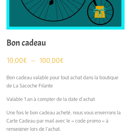
Bon cadeau
Plage
10,00
€
–
100,00
€
de
prix :
Bon cadeau valable pour tout achat dans la boutique
10,00€
de La Sacoche Filante
à
Valable 1 an à compter de la date d’achat
100,00€
Une fois le bon cadeau acheté, nous vous enverrons la
Carte Cadeau par mail avec le « code promo » à
renseigner lors de l’achat.