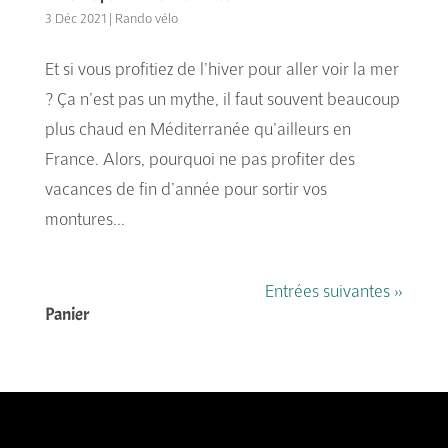
3 Déc 2021
|
Rando vélo
Et si vous profitiez de l’hiver pour aller voir la mer
? Ça n’est pas un mythe, il faut souvent beaucoup
plus chaud en Méditerranée qu’ailleurs en
France. Alors, pourquoi ne pas profiter des
vacances de fin d’année pour sortir vos
montures...
Entrées suivantes »
Panier