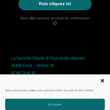
Vous allez recevoir un email de confirmation
🙂
La Sacoche Filante © Tous droits réservés
26400 Crest – Drôme 26
07 44 73 41 10
Avec la complicité de
Agence Midi Moins le
Nous utilisons des cookies pour optimiser notre site web et notre service.
Quart
pour la création du site.
Accepter
Ainsi que de
Samuel Bonnefoi
et
Myriam